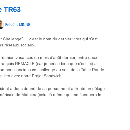
e TR63
Frédéric MINNE
t Challenge” … c’est le nom du dernier virus qui s’est
s réseaux sociaux.
 réunion vacances du mois d’août dernier, entre deux
François REMACLE (car je pense bien que c’est lui) a
ue nous lancions ce challenge au sein de la Table Ronde
n lien avec notre Projet Sandwich.
sident a donc donné de sa personne et affronté un déluge
 américain de Mathieu (celui-là même qui me flanquera le