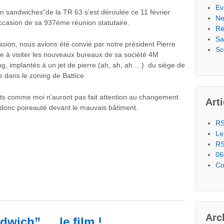
Ev
n sandwiches”de la TR 63 s’est déroulée ce 11 février
N
ccasion de sa 937ème réunion statutaire.
Ré
Sa
asion, nous avions été convié par notre président Pierre
Sc
à visiter les nouveaux bureaux de sa société 4M
g, implantés à un jet de pierre (ah, ah, ah …) du siège de
 dans le zoning de Battice.
its comme moi n’auront pas fait attention au changement
Art
donc poireauté devant le mauvais bâtiment.
RS
Le
RS
06
Co
Arc
dwich” … le film !