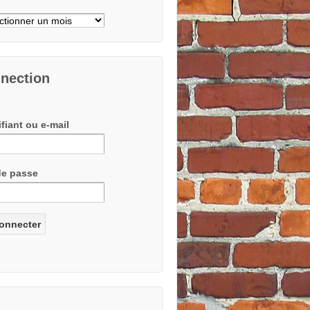
ves
nection
ifiant ou e-mail
de passe