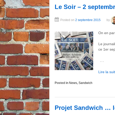
Le Soir – 2 septemb
Posted on
2 septembre 2015
by
On en parl
Le journal
ce 1er se
…
Lire la s
Posted in
News
,
Sandwich
Projet Sandwich … le