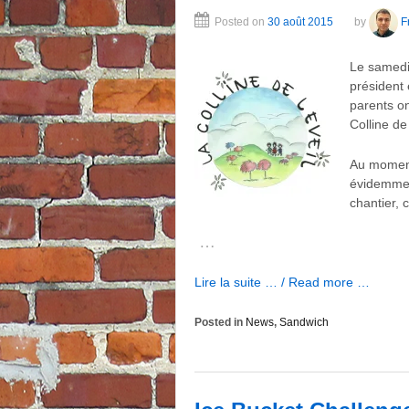
Posted on
30 août 2015
by
F
Le samedi
président
parents on
Colline de 
Au moment
évidemmen
chantier, 
…
Lire la suite … / Read more …
Posted in
News
,
Sandwich