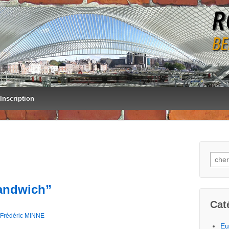
Inscription
Sear
for:
sandwich”
Cat
Frédéric MINNE
Eu