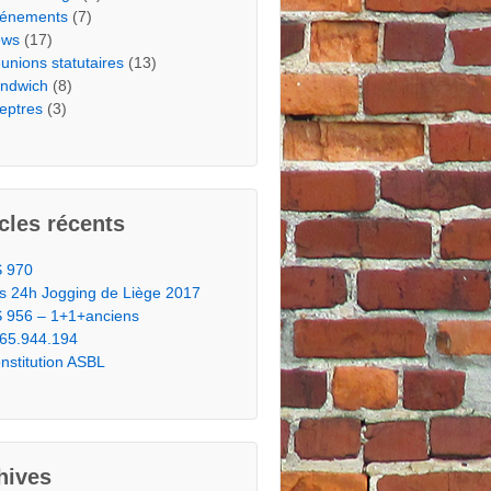
énements
(7)
ews
(17)
unions statutaires
(13)
ndwich
(8)
eptres
(3)
icles récents
 970
s 24h Jogging de Liège 2017
 956 – 1+1+anciens
65.944.194
nstitution ASBL
hives