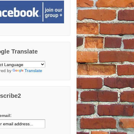
gle Translate
red by
Translate
scribe2
email: