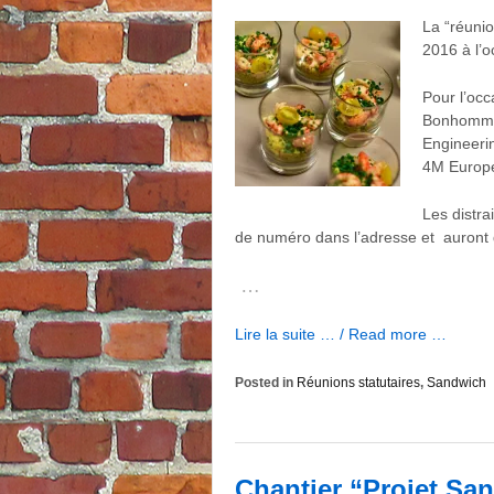
La “réunio
2016 à l’o
Pour l’occ
Bonhomme 
Engineerin
4M Europe
Les distra
de numéro dans l’adresse et auront 
…
Lire la suite … / Read more …
Posted in
Réunions statutaires
,
Sandwich
Chantier “Projet San