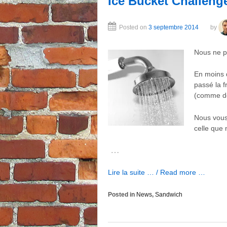
Ice Bucket Challeng
Posted on
3 septembre 2014
by
Nous ne p
En moins d
passé la f
(comme déj
Nous vous
celle que
…
Lire la suite … / Read more …
Posted in
News
,
Sandwich