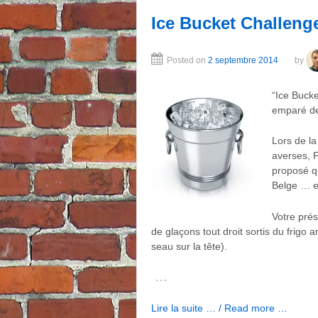
Ice Bucket Challeng
Posted on
2 septembre 2014
by
“Ice Bucke
emparé de
Lors de la
averses, 
proposé q
Belge … e
Votre pré
de glaçons tout droit sortis du frigo
seau sur la tête).
…
Lire la suite … / Read more …