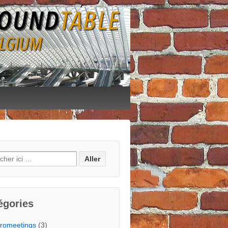
ch
égories
romeetings
(3)