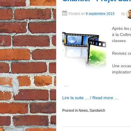
Posted on
9 septembre 2015
by
Après les 
à la Colli
classes.
Revivez c
Une occas
implicatio
…
Lire la suite … / Read more …
Posted in
News
,
Sandwich