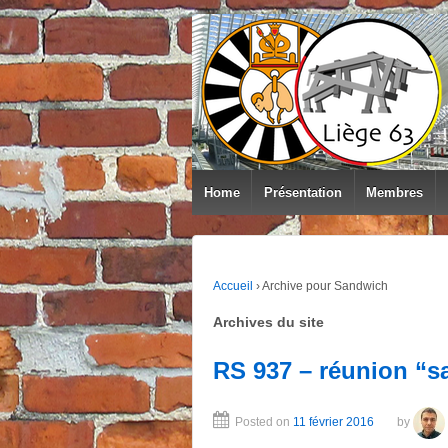
Home
Présentation
Membres
Accueil
›
Archive pour Sandwich
Archives du site
RS 937 – réunion “
Posted on
11 février 2016
by